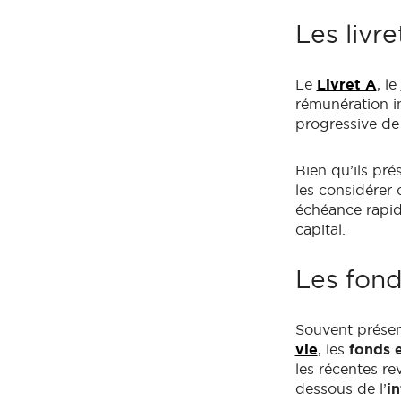
Les livr
Le
Livret A
, le
rémunération in
progressive de 
Bien qu’ils pré
les considérer
échéance rapide
capital.
Les fond
Souvent présen
vie
, les
fonds 
les récentes re
dessous de l’
in