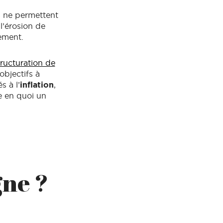
s ne permettent
 l’érosion de
sement.
tructuration de
objectifs à
s à l’
inflation
,
ue en quoi un
gne ?