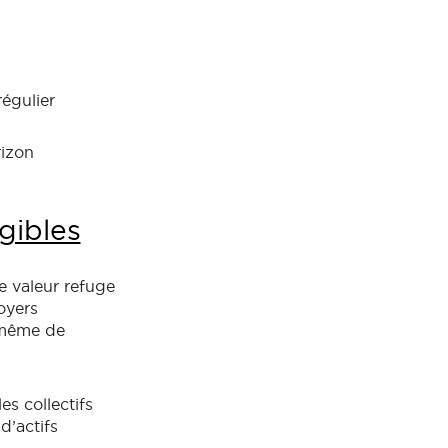
égulier
rizon
gibles
 valeur refuge
oyers
à même de
es collectifs
d’actifs