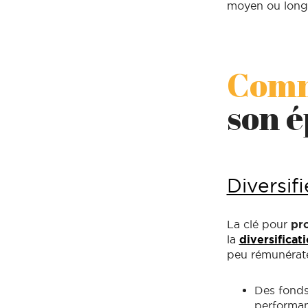
moyen ou long
Comm
son é
Diversif
La clé pour
pr
la
diversificat
peu rémunérateu
Des fonds 
performa