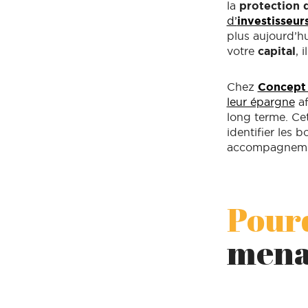
la
protection 
d’
investisseur
plus aujourd’hu
votre
capital
, 
Chez
Concept 
leur épargne
af
long terme. Cet
identifier les 
accompagnement
Pourq
menac