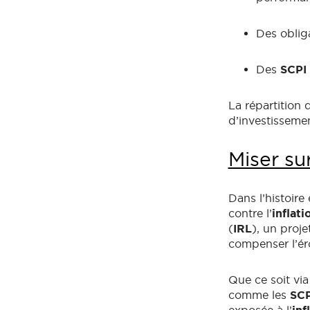
Des obliga
Des
SCPI
La répartition 
d’investissemen
Miser su
Dans l’histoire
contre l’
inflati
(
IRL
), un proj
compenser l’ér
Que ce soit vi
comme les
SCP