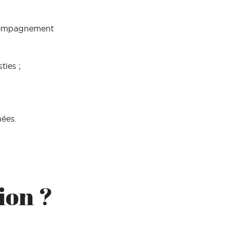
ccompagnement
ties ;
nées.
ion ?