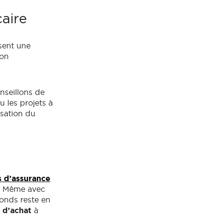
caire
sent une
ion
nseillons de
 les projets à
isation du
s d’assurance
e. Même avec
fonds reste en
 d’achat
à