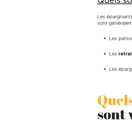
Quels so
Les épargnants
sont généraleme
Les perso
Les
retra
Les éparg
Quel
sont 