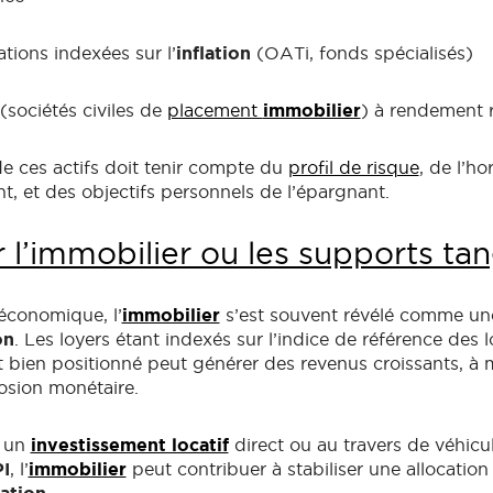
tions indexées sur l’
inflation
(OATi, fonds spécialisés)
(sociétés civiles de
placement
immobilier
) à rendement r
de ces actifs doit tenir compte du
profil de risque
, de l’ho
t, et des objectifs personnels de l’épargnant.
r l’immobilier ou les supports tan
 économique, l’
immobilier
s’est souvent révélé comme une
on
. Les loyers étant indexés sur l’indice de référence des l
et bien positionné peut générer des revenus croissants, 
osion monétaire.
a un
investissement locatif
direct ou au travers de véhicul
I
, l’
immobilier
peut contribuer à stabiliser une allocation 