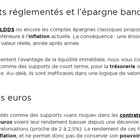
ets réglementés et l’épargne ban
LDDS
ou encore les comptes épargnes classiques propo
férieure à l’
inflation
actuelle. La conséquence : une éros
valeur réelle, année après année.
sentent l’avantage de la liquidité immédiate, nous vous co
 comme des supports de court terme, pour la
trésorerie
ou
. Au-delà, ils sont inefficaces dans une logique de valor
s euros
tés comme des supports «sans risque» dans les
contrat
euros
voient leur rendement baisser depuis une décenni
valorisations (proche de 2 à 2,5%). Le rendement de ces 
flation
, et ne permet donc pas de conserver son
pouvoir