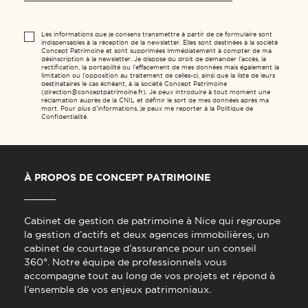
Les informations que je consens transmettre à partir de ce formulaire sont
indispensables à la réception de la newsletter. Elles sont destinées à la société
Concept Patrimoine et sont supprimées immédiatement à compter de ma
désinscription à la newsletter. Je dispose du droit de demander l’accès, la
rectification, la portabilité ou l’effacement de mes données mais également la
limitation ou l’opposition au traitement de celles-ci, ainsi que la liste de leurs
destinataires le cas échéant, à la société Concept Patrimoine
(direction@conceptpatrimoine.fr). Je peux introduire à tout moment une
réclamation auprès de la CNIL et définir le sort de mes données après ma
mort. Pour plus d’informations, je peux me reporter à la Politique de
Confidentialité.
À PROPOS DE CONCEPT PATRIMOINE
Cabinet de gestion de patrimoine à Nice qui regroupe
la gestion d’actifs et deux agences immobilières, un
cabinet de courtage d’assurance pour un conseil
360°. Notre équipe de professionnels vous
accompagne tout au long de vos projets et répond à
l’ensemble de vos enjeux patrimoniaux.