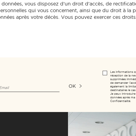
 données, vous disposez d’un droit d’accès, de rectificat
personnelles qui vous concernent, ainsi que du droit à la p
données après votre décès. Vous pouvez exercer ces droits 
Les informations q
réception de la new
supprimées immédia
de demander l’accès
OK
également la limitat
destinataires le c
Je peux introduire
données après ma m
Confidentialité.