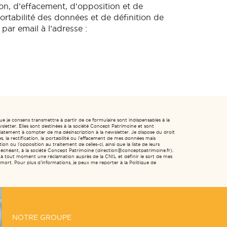
ion, d’effacement, d’opposition et de
ortabilité des données et de définition de
par email à l’adresse :
ue je consens transmettre à partir de ce formulaire sont indispensables à la
sletter. Elles sont destinées à la société Concept Patrimoine et sont
tement à compter de ma désinscription à la newsletter. Je dispose du droit
, la rectification, la portabilité ou l’effacement de mes données mais
ion ou l’opposition au traitement de celles-ci, ainsi que la liste de leurs
as échéant, à la société Concept Patrimoine (direction@conceptpatrimoine.fr).
 à tout moment une réclamation auprès de la CNIL et définir le sort de mes
ort. Pour plus d’informations, je peux me reporter à la Politique de
NOTRE GROUPE