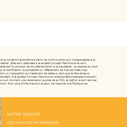
ue je consens transmettre à partir de ce formulaire sont indispensables à la
sletter. Elles sont destinées à la société Concept Patrimoine et sont
tement à compter de ma désinscription à la newsletter. Je dispose du droit
, la rectification, la portabilité ou l’effacement de mes données mais
ion ou l’opposition au traitement de celles-ci, ainsi que la liste de leurs
as échéant, à la société Concept Patrimoine (direction@conceptpatrimoine.fr).
 à tout moment une réclamation auprès de la CNIL et définir le sort de mes
ort. Pour plus d’informations, je peux me reporter à la Politique de
NOTRE GROUPE
GESTION DE PATRIMOINE