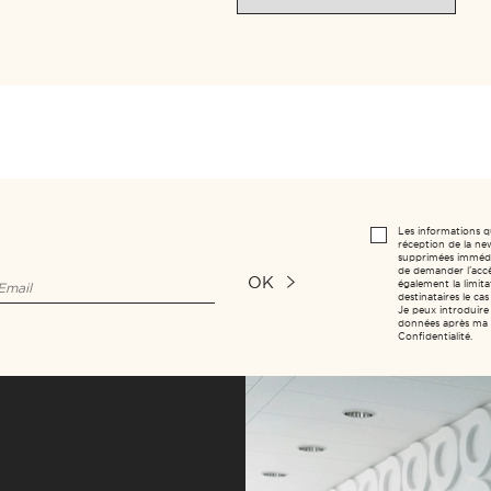
Les informations q
réception de la new
supprimées immédia
de demander l’accès
OK
également la limitat
destinataires le c
Je peux introduire
données après ma m
Confidentialité.