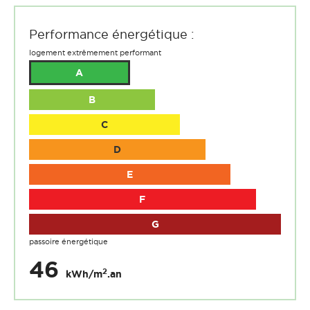
Performance énergétique :
logement extrêmement performant
A
B
C
D
E
F
G
passoire énergétique
46
2
kWh/m
.an