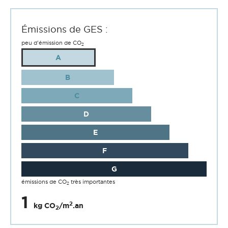
Émissions de GES :
peu d'émission de CO
2
A
B
C
D
E
F
G
émissions de CO
très importantes
2
1
2
kg CO
/m
.an
2