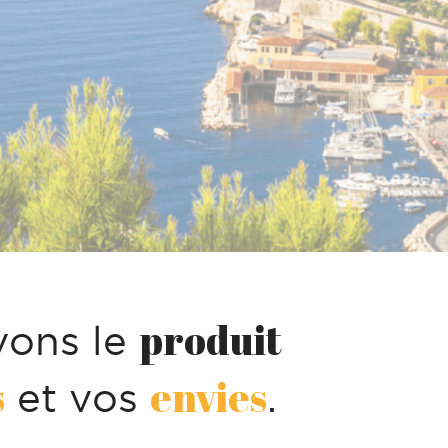
produit
vons le
s
envies
et vos
.