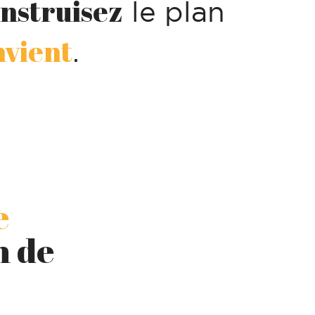
nstruisez
le plan
nvient
.
e
n de