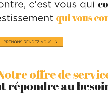
co
ontre, c’est vous qui
qui vous co
estissement
PRENONS RENDEZ-VOUS
Notre offre de servic
t répondre au besoi