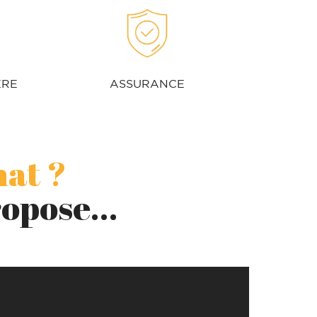
ÈRE
ASSURANCE
hat ?
ropose…