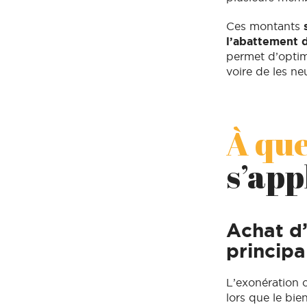
Ces montants
l’abattement 
permet d’optim
voire de les ne
À que
s’app
Achat d’
principa
L’exonération 
lors que le bie