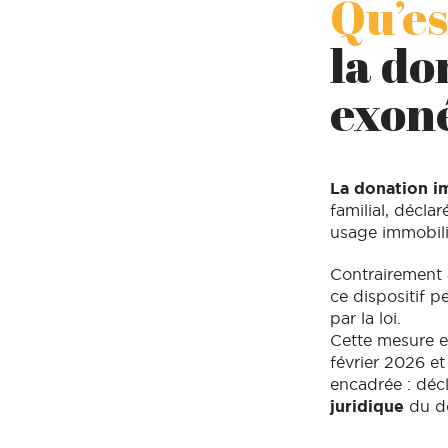
Qu’es
la do
exon
La donation i
familial, décla
usage immobili
Contrairement 
ce dispositif 
par la loi.
Cette mesure e
février 2026 e
encadrée : décl
juridique
du do