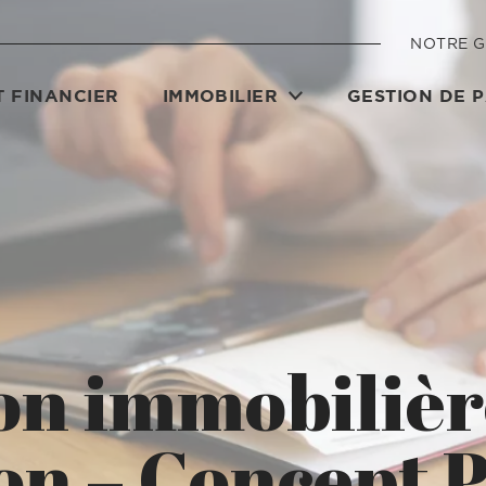
NOTRE 
 FINANCIER
IMMOBILIER
GESTION DE 
n immobilièr
on – Concept 