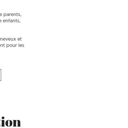
e parents,
e enfants,
 neveux et
ent pour les
tion