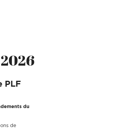
 2026
e PLF
ndements du
dons de