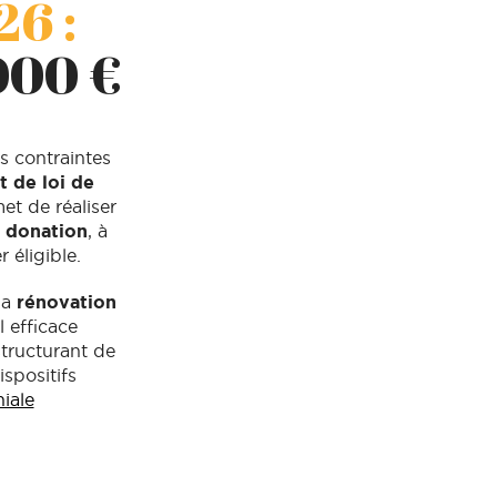
6 :
000 €
s contraintes
t de loi de
et de réaliser
e donation
, à
 éligible.
la
rénovation
l efficace
structurant de
spositifs
iale