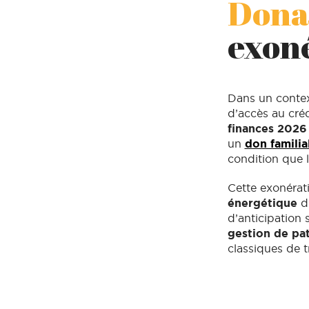
Donat
exoné
Dans un contex
d’accès au créd
finances 2026
un
don familia
condition que l
Cette exonérati
énergétique
d’
d’anticipation 
gestion de pa
classiques de 