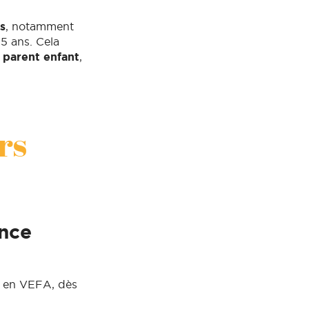
s
, notamment
15 ans. Cela
 parent enfant
,
rs
ence
s en VEFA, dès