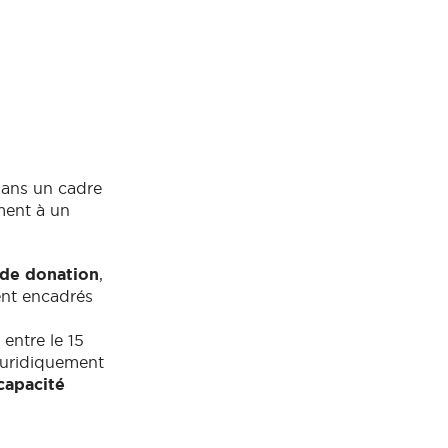
dans un cadre
ment à un
 de donation
,
ent encadrés
entre le 15
juridiquement
apacité