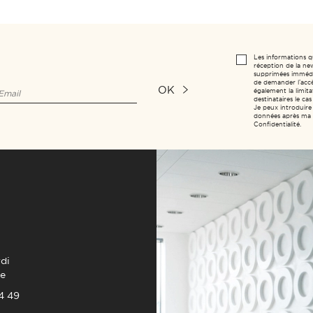
Les informations q
réception de la new
supprimées immédia
de demander l’accès
OK
également la limitat
destinataires le c
Je peux introduire
données après ma m
Confidentialité.
di
e
4 49