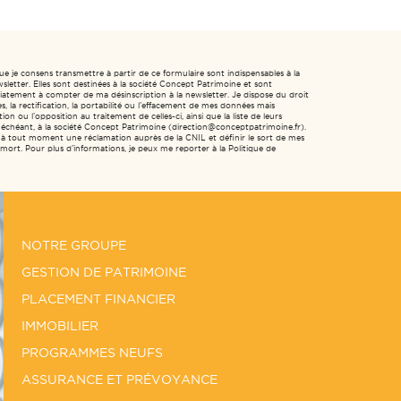
ue je consens transmettre à partir de ce formulaire sont indispensables à la
sletter. Elles sont destinées à la société Concept Patrimoine et sont
tement à compter de ma désinscription à la newsletter. Je dispose du droit
, la rectification, la portabilité ou l’effacement de mes données mais
ion ou l’opposition au traitement de celles-ci, ainsi que la liste de leurs
as échéant, à la société Concept Patrimoine (direction@conceptpatrimoine.fr).
 à tout moment une réclamation auprès de la CNIL et définir le sort de mes
ort. Pour plus d’informations, je peux me reporter à la Politique de
NOTRE GROUPE
GESTION DE PATRIMOINE
PLACEMENT FINANCIER
IMMOBILIER
PROGRAMMES NEUFS
ASSURANCE ET PRÉVOYANCE