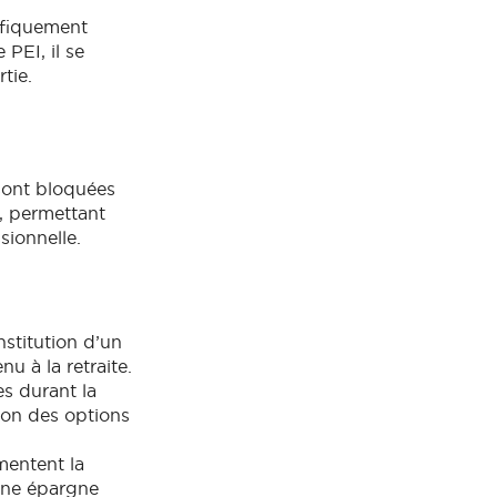
ifiquement
 PEI, il se
tie.
sont bloquées
e, permettant
sionnelle.
nstitution d’un
u à la retraite.
es durant la
tion des options
mentent la
 une épargne