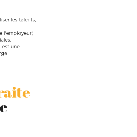
iser les talents,
e l’employeur)
ales.
I est une
rge
raite
ie