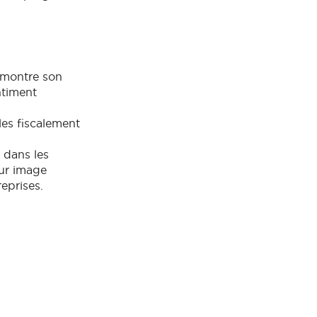
e montre son
ntiment
es fiscalement
 dans les
eur image
eprises.