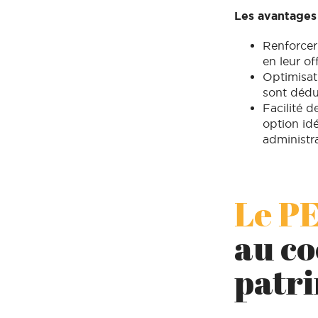
Les avantages
Renforcer 
en leur of
Optimisat
sont dédu
Facilité d
option id
administr
Le PE
au co
patr