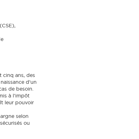
 (CSE),
de
t cinq ans, des
 naissance d’un
cas de besoin.
mis à l’impôt
ît leur pouvoir
pargne selon
sécurisés ou