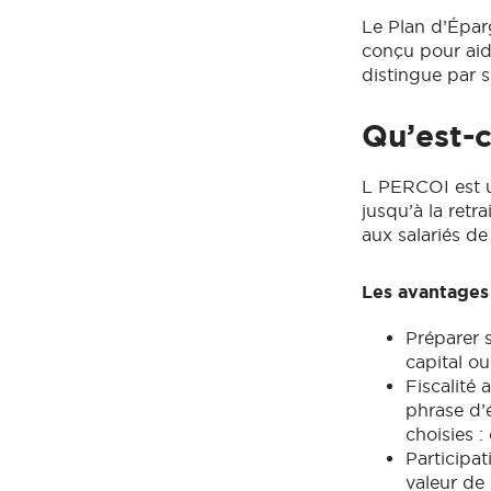
Le Plan d’Épar
conçu pour aider
distingue par s
Qu’est-
L PERCOI est u
jusqu’à la retr
aux salariés de
Les avantages 
Préparer s
capital ou
Fiscalité 
phrase d’é
choisies :
Participa
valeur de