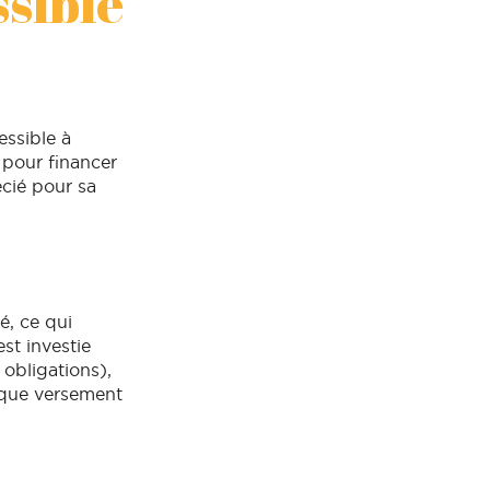
ssible
essible à
 pour financer
écié pour sa
é, ce qui
st investie
obligations),
haque versement