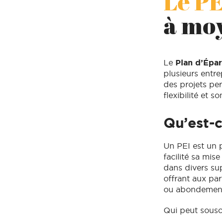
Le PE
à moy
Le
Plan d’Épar
plusieurs entre
des projets per
flexibilité et so
Qu’est-c
Un PEI est un p
facilité sa mis
dans divers su
offrant aux par
ou abondement 
Qui peut sousc