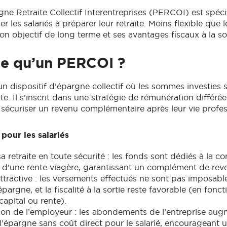
gne Retraite Collectif Interentreprises (PERCOI) est spéc
 les salariés à préparer leur retraite. Moins flexible que le
on objectif de long terme et ses avantages fiscaux à la sor
ce qu’un PERCOI ?
n dispositif d’épargne collectif où les sommes investies 
aite. Il s’inscrit dans une stratégie de rémunération différé
 sécuriser un revenu complémentaire après leur vie profes
pour les salariés
a retraite en toute sécurité : les fonds sont dédiés à la co
 d’une rente viagère, garantissant un complément de reven
attractive : les versements effectués ne sont pas imposabl
pargne, et la fiscalité à la sortie reste favorable (en fonc
 capital ou rente).
tion de l’employeur : les abondements de l’entreprise aug
 l’épargne sans coût direct pour le salarié, encourageant