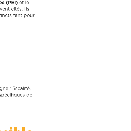
es (PEI)
et le
ent cités. Ils
tincts tant pour
e : fiscalité,
 spécifiques de