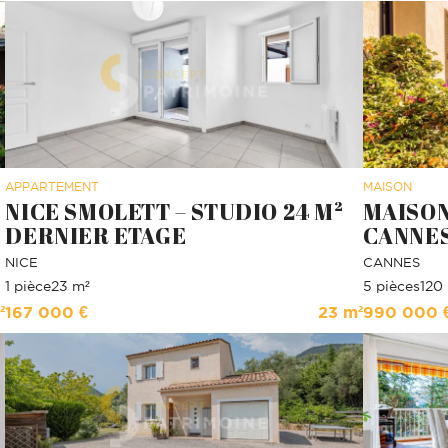
APPARTEMENT
MAISON
NICE SMOLETT – STUDIO 24 M²
MAISON
DERNIER ETAGE
CANNES
NICE
CANNES
1 pièce
23 m²
5 pièces
120
²
167 000 €
23 m²
990 000 