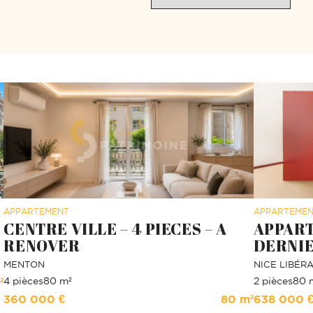
APPARTEMENT
APPARTEME
CENTRE VILLE – 4 PIECES – A
APPART
RENOVER
DERNIE
MENTON
NICE
LIBÉR
4 pièces
80 m²
2 pièces
80 
²
360 000 €
80 m²
638 000 