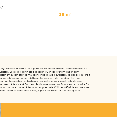
m²
€
39 m²
ue je consens transmettre à partir de ce formulaire sont indispensables à la
sletter. Elles sont destinées à la société Concept Patrimoine et sont
tement à compter de ma désinscription à la newsletter. Je dispose du droit
, la rectification, la portabilité ou l’effacement de mes données mais
ion ou l’opposition au traitement de celles-ci, ainsi que la liste de leurs
as échéant, à la société Concept Patrimoine (direction@conceptpatrimoine.fr).
 à tout moment une réclamation auprès de la CNIL et définir le sort de mes
ort. Pour plus d’informations, je peux me reporter à la Politique de