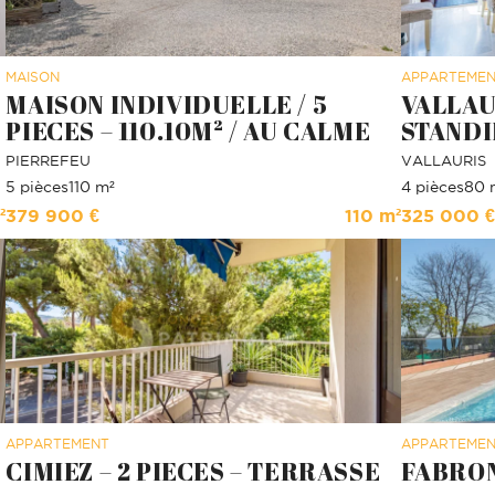
MAISON
APPARTEME
MAISON INDIVIDUELLE / 5
VALLAU
PIECES – 110.10M² / AU CALME
STANDI
PIERREFEU
VALLAURIS
5 pièces
110 m²
4 pièces
80 
²
379 900 €
110 m²
325 000 €
APPARTEMENT
APPARTEME
CIMIEZ – 2 PIECES – TERRASSE
FABRON 