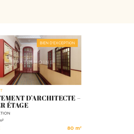
BIEN D'EXCEPTION
NT
EMENT D’ARCHITECTE –
R ÉTAGE
ATION
m²
€
80 m²