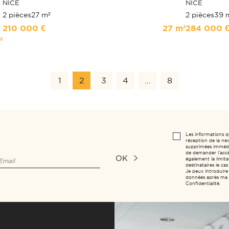
NICE
NICE
2 pièces
27 m²
2 pièces
39 
210 000 €
27 m²
284 000 
²
1
2
3
4
…
8
Les informations q
réception de la new
supprimées immédia
de demander l’accès
OK
également la limitat
destinataires le c
Je peux introduire
données après ma m
Confidentialité.