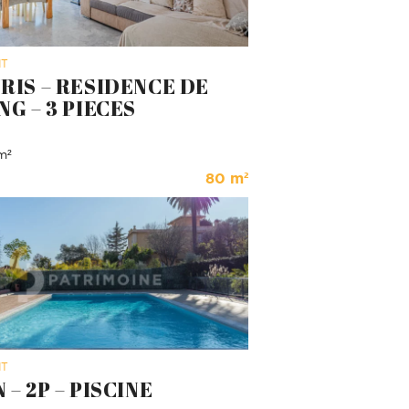
NT
RIS – RESIDENCE DE
NG – 3 PIECES
m²
80 m²
NT
– 2P – PISCINE