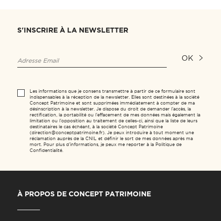
S'INSCRIRE À LA NEWSLETTER
OK
Les informations que je consens transmettre à partir de ce formulaire sont
indispensables à la réception de la newsletter. Elles sont destinées à la société
Concept Patrimoine et sont supprimées immédiatement à compter de ma
désinscription à la newsletter. Je dispose du droit de demander l’accès, la
rectification, la portabilité ou l’effacement de mes données mais également la
limitation ou l’opposition au traitement de celles-ci, ainsi que la liste de leurs
destinataires le cas échéant, à la société Concept Patrimoine
(direction@conceptpatrimoine.fr). Je peux introduire à tout moment une
réclamation auprès de la CNIL et définir le sort de mes données après ma
mort. Pour plus d’informations, je peux me reporter à la Politique de
Confidentialité.
À PROPOS DE CONCEPT PATRIMOINE