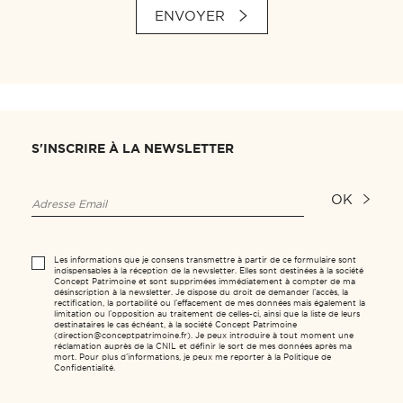
ENVOYER
S'INSCRIRE À LA NEWSLETTER
OK
Les informations que je consens transmettre à partir de ce formulaire sont
indispensables à la réception de la newsletter. Elles sont destinées à la société
Concept Patrimoine et sont supprimées immédiatement à compter de ma
désinscription à la newsletter. Je dispose du droit de demander l’accès, la
rectification, la portabilité ou l’effacement de mes données mais également la
limitation ou l’opposition au traitement de celles-ci, ainsi que la liste de leurs
destinataires le cas échéant, à la société Concept Patrimoine
(direction@conceptpatrimoine.fr). Je peux introduire à tout moment une
réclamation auprès de la CNIL et définir le sort de mes données après ma
mort. Pour plus d’informations, je peux me reporter à la Politique de
Confidentialité.