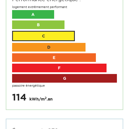
logement extrêmement performant
A
B
C
D
E
F
G
passoire énergétique
114
2
kWh/m
.an