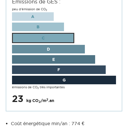
Émissions de GES :
peu d'émission de CO
2
A
B
C
D
E
F
G
émissions de CO
très importantes
2
23
2
kg CO
/m
.an
2
Coût énergétique min/an : 774 €