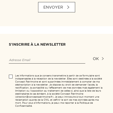
ENVOYER
S'INSCRIRE À LA NEWSLETTER
OK
Les informations que je consens transmettre à partir de ce formulaire sont
indispensables à la réception de la newsletter. Elles sont destinées à la société
Concept Patrimoine et sont supprimées immédiatement à compter de ma
désinscription à la newsletter. Je dispose du droit de demander l’accès, la
rectification, la portabilité ou l’effacement de mes données mais également la
limitation ou l’opposition au traitement de celles-ci, ainsi que la liste de leurs
destinataires le cas échéant, à la société Concept Patrimoine
(direction@conceptpatrimoine.fr). Je peux introduire à tout moment une
réclamation auprès de la CNIL et définir le sort de mes données après ma
mort. Pour plus d’informations, je peux me reporter à la Politique de
Confidentialité.