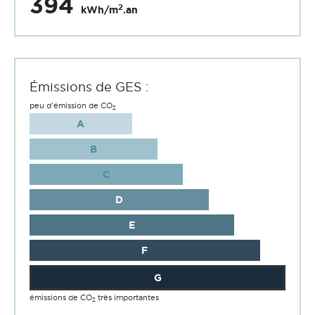
394
2
kWh/m
.an
Émissions de GES :
peu d'émission de CO
2
A
B
C
D
E
F
G
émissions de CO
très importantes
2