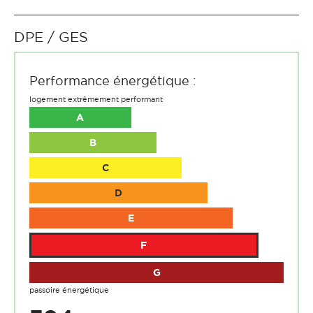
DPE / GES
Performance énergétique :
logement extrêmement performant
A
B
C
D
E
F
G
passoire énergétique