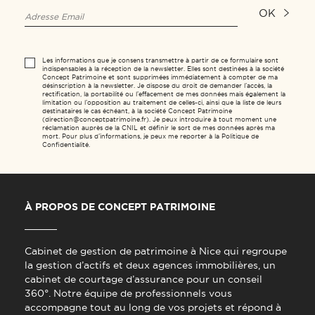
OK
Les informations que je consens transmettre à partir de ce formulaire sont
indispensables à la réception de la newsletter. Elles sont destinées à la société
Concept Patrimoine et sont supprimées immédiatement à compter de ma
désinscription à la newsletter. Je dispose du droit de demander l’accès, la
rectification, la portabilité ou l’effacement de mes données mais également la
limitation ou l’opposition au traitement de celles-ci, ainsi que la liste de leurs
destinataires le cas échéant, à la société Concept Patrimoine
(direction@conceptpatrimoine.fr). Je peux introduire à tout moment une
réclamation auprès de la CNIL et définir le sort de mes données après ma
mort. Pour plus d’informations, je peux me reporter à la Politique de
Confidentialité.
À PROPOS DE CONCEPT PATRIMOINE
Cabinet de gestion de patrimoine à Nice qui regroupe
la gestion d’actifs et deux agences immobilières, un
cabinet de courtage d’assurance pour un conseil
360°. Notre équipe de professionnels vous
accompagne tout au long de vos projets et répond à