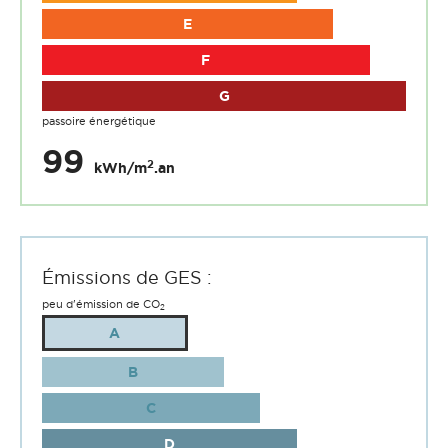
E
F
G
passoire énergétique
99
2
kWh/m
.an
Émissions de GES :
peu d'émission de CO
2
A
B
C
D