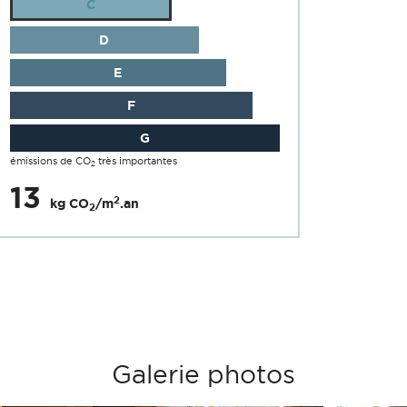
C
D
E
F
G
émissions de CO
très importantes
2
13
2
kg CO
/m
.an
2
Galerie photos