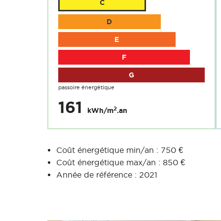
C
D
E
F
G
passoire énergétique
161
2
kWh/m
.an
Coût énergétique min/an : 750 €
Coût énergétique max/an : 850 €
Année de référence : 2021