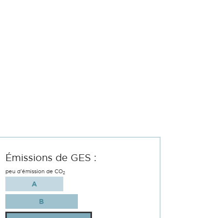
Émissions de GES :
peu d'émission de CO
2
A
B